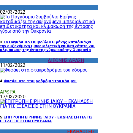
ΔΡΑΣΤΗΡΙΟΤΗΤΑ ΕΠΙΤΡΟΠΩΝ
02/03/2022
3.
Το Παγκόσμιο Συμβούλιο Ειρήνης καταδικάζει
την αυξανόμενη ιμπεριαλιστική επιθετικότητα και
κλιμάκωση της έντασης γύρω από την Ουκρανία
WPC - ΠΣΕ
,
ΔΙΑΦΟΡΑ
,
ΔΙΕΘΝΗΣ ΔΡΑΣΗ
11/02/2022
4.
Φυσάει στα σταυροδρόμια του κόσμου
ΑΡΘΡΑ
17/03/2020
5.
ΕΠΙΤΡΟΠΗ ΕΙΡΗΝΗΣ ΙΛΙΟΥ - ΕΚΔΗΛΩΣΗ ΓΙΑ ΤΙΣ
ΕΞΕΛΙΞΕΙΣ ΣΤΗΝ ΟΥΚΡΑΝΙΑ
ΔΡΑΣΤΗΡΙΟΤΗΤΑ ΕΠΙΤΡΟΠΩΝ
,
ΕΚΔΗΛΩΣΕΙΣ