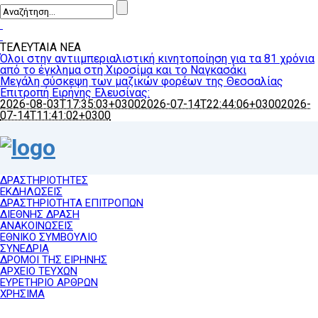
ΤΕΛΕΥΤΑΙΑ ΝΕΑ
Όλοι στην αντιιμπεριαλιστική κινητοποίηση για τα 81 χρόνια
από το έγκλημα στη Χιροσίμα και το Ναγκασάκι
Μεγάλη σύσκεψη των μαζικών φορέων της Θεσσαλίας
Επιτροπή Ειρήνης Ελευσίνας:
2026-08-03T17:35:03+0300
2026-07-14T22:44:06+0300
2026-
07-14T11:41:02+0300
ΔΡΑΣΤΗΡΙΟΤΗΤΕΣ
ΕΚΔΗΛΩΣΕΙΣ
ΔΡΑΣΤΗΡΙΟΤΗΤΑ ΕΠΙΤΡΟΠΩΝ
ΔΙΕΘΝΗΣ ΔΡΑΣΗ
ΑΝΑΚΟΙΝΩΣΕΙΣ
ΕΘΝΙΚΟ ΣΥΜΒΟΥΛΙΟ
ΣΥΝΕΔΡΙΑ
ΔΡΟΜΟΙ ΤΗΣ ΕΙΡΗΝΗΣ
ΑΡΧΕΙΟ ΤΕΥΧΩΝ
ΕΥΡΕΤΗΡΙΟ ΑΡΘΡΩΝ
ΧΡΗΣΙΜΑ