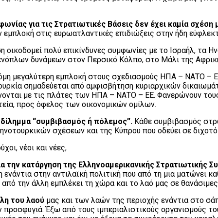
ωνίας για τις Στρατιωτικές Βάσεις δεν έχει καμία σχέση 
ην εμπλοκή στις ευρωατλαντικές επιδιώξεις στην ήδη εύφλεκτ
 οικοδομεί πολύ επικίνδυνες συμφωνίες με το Ισραήλ, τα Ην
 ενόπλων δυνάμεων στον Περσικό Κόλπο, στο Μάλι της Αφρική
όμη μεγαλύτερη εμπλοκή στους σχεδιασμούς ΗΠΑ – ΝΑΤΟ – ΕΕ
ουρκία σημαδεύεται από αμφισβήτηση κυριαρχικών δικαιωμάτω
γίνονται με τις πλάτες των ΗΠΑ – ΝΑΤΟ – ΕΕ. Φανερώνουν το
τεία, προς όφελος των οικονομικών ομίλων.
ο δίλημμα “συμβιβασμός ή πόλεμος”.
Κάθε συμβιβασμός στρώ
λληνοτουρκικών σχέσεων και της Κύπρου που οδεύει σε διχοτ
χοι, νέοι και νέες,
 για την κατάργηση της Ελληνοαμερικανικής Στρατιωτικής Σ
η ενάντια στην αντιλαϊκή πολιτική που από τη μια ματώνει κ
 από την άλλη εμπλέκει τη χώρα και το λαό μας σε θανάσιμες
άλη του λαού
μας και των λαών της περιοχής ενάντια στο σά
ν προσφυγιά. Έξω από τους ιμπεριαλιστικούς οργανισμούς του