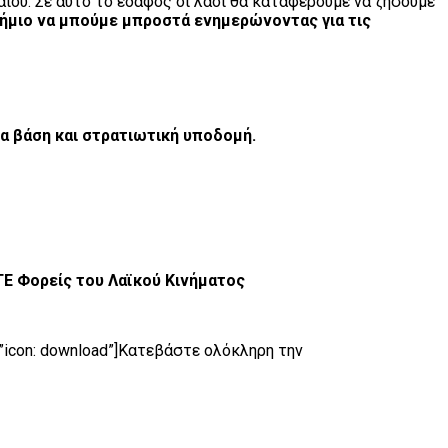
αίου. Σε αυτό το έδαφος οι λαοί θα καταφέρουμε να ζήσουμε
στήμιο να μπούμε μπροστά ενημερώνοντας για τις
έα βάση και στρατιωτική υποδομή.
Ε Φορείς του Λαϊκού Κινήματος
=”icon: download”]Κατεβάστε ολόκληρη την