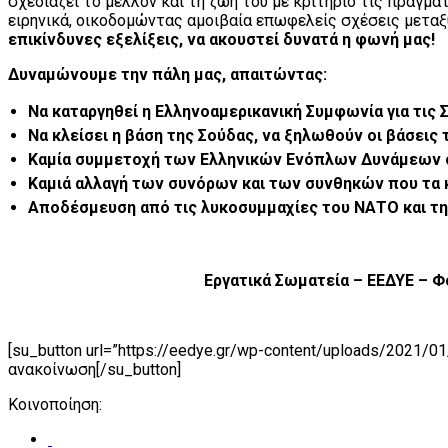
σχεδιάζει το μέλλον και τη ζωή του με κριτήριο τις πραγμα
ειρηνικά, οικοδομώντας αμοιβαία επωφελείς σχέσεις μεταξ
επικίνδυνες εξελίξεις, να ακουστεί δυνατά η φωνή μας!
Δυναμώνουμε την πάλη μας, απαιτώντας:
Να καταργηθεί η Ελληνοαμερικανική Συμφωνία για τις 
Να κλείσει η βάση της Σούδας, να ξηλωθούν οι βάσεις
Καμία συμμετοχή των Ελληνικών Ενόπλων Δυνάμεων σ
Καμιά αλλαγή των συνόρων και των συνθηκών που τα 
Αποδέσμευση από τις λυκοσυμμαχίες του ΝΑΤΟ και τη
Εργατικά Σωματεία – ΕΕΔΥΕ – 
[su_button url=”https://eedye.gr/wp-content/uploads/2021/
ανακοίνωση[/su_button]
Κοινοποίηση: