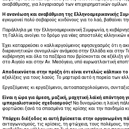
αναβάθμισης, για λογαριασμό των επιχειρηματικών ομίλων.
Η ανανέωση και αναβάθμιση της Ελληνοαμερικανικής Συμφ
εγκυμονεί πολύ σοβαρούς κινδύνους για το λαό, βαθαίνει τ
Παράλληλα με την Ελληνοαμερικανική Συμφωνία, η κυβέρνηση
τη Γαλλία, ανοίγει το δρόμο για νέες αποστολές ελληνικών
Έχει καταρρεύσει ο καλλιεργούμενος εφησυχασμός ότι η ακ
διερευνητικών συνομιλιών ανάμεσα στην Ελλάδα και στην Τ
κυβέρνηση και όλα τα παζάρια που βρίσκονται σε εξέλιξη 
στο Αιγαίο και στην Αν. Μεσόγειο, υπό ευρωατλαντική εποπ
Αποδεικνύεται στην πράξη ότι είναι εντελώς κάλπικο τ
εξελίξεις για τους λαούς. Το μαρτυρά αυτό η πορεία των ε
Εργαζόμενες κι εργαζόμενοι, αυτοαπασχολούμενοι, συνταξιού
Είναι η ώρα για άμεση, μαζική, μαχητική λαϊκή απάντηση
ιμπεριαλιστικούς σχεδιασμούς!
Να δυναμώσει η λαϊκή πάλ
φορτώσει ξανά τα σπασμένα της κρίσης και την πανδημία κι
Υπάρχει διέξοδος κι αυτή βρίσκεται στην οργανωμένη π
ανταγωνισμούς, τις κρίσεις, τη φτώχεια, τους πολέμους, τη