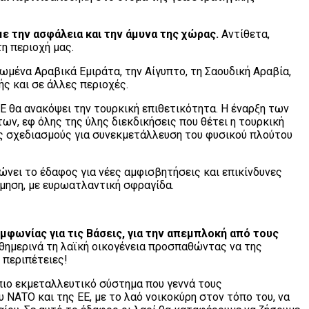
με την ασφάλεια και την άμυνα της χώρας.
Αντίθετα,
η περιοχή μας.
ωμένα Αραβικά Εμιράτα, την Αίγυπτο, τη Σαουδική Αραβία,
ς και σε άλλες περιοχές.
 θα ανακόψει την τουρκική επιθετικότητα. Η έναρξη των
ν, εφ όλης της ύλης διεκδικήσεις που θέτει η τουρκική
υς σχεδιασμούς για συνεκμετάλλευση του φυσικού πλούτου
νει το έδαφος για νέες αμφισβητήσεις και επικίνδυνες
όμηση, με ευρωατλαντική σφραγίδα.
υμφωνίας για τις Βάσεις, για την απεμπλοκή από τους
αθημερινά τη λαϊκή οικογένεια προσπαθώντας να της
 περιπέτειες!
πιο εκμεταλλευτικό σύστημα που γεννά τους
 ΝΑΤΟ και της ΕΕ, με το λαό νοικοκύρη στον τόπο του, να