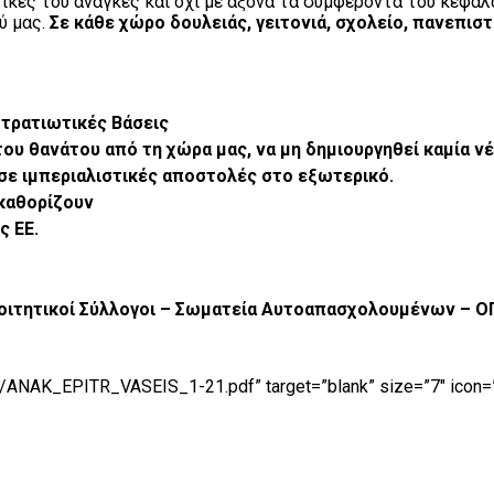
τικές του ανάγκες και όχι με άξονα τα συμφέροντα του κεφαλ
ύ μας.
Σε κάθε χώρο δουλειάς, γειτονιά, σχολείο, πανεπι
Στρατιωτικές Βάσεις
 του θανάτου από τη χώρα μας, να μη δημιουργηθεί καμία ν
ε ιμπεριαλιστικές αποστολές στο εξωτερικό.
καθορίζουν
ς ΕΕ.
Φοιτητικοί Σύλλογοι – Σωματεία Αυτοαπασχολουμένων – ΟΓ
01/ANAK_EPITR_VASEIS_1-21.pdf” target=”blank” size=”7″ icon