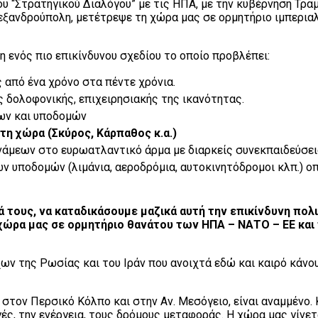
 “Στρατηγικού Διαλόγου” με τις ΗΠΑ, με την κυβέρνηση Τραμ
Αλεξανδρούπολη, μετέτρεψε τη χώρα μας σε ορμητήριο ιμπερ
 ενός πιο επικίνδυνου σχεδίου το οποίο προβλέπει:
 από ένα χρόνο στα πέντε χρόνια.
 δολοφονικής, επιχειρησιακής της ικανότητας.
ων και υποδομών
τη χώρα (Σκύρος, Κάρπαθος κ.α.)
άμεων στο ευρωατλαντικό άρμα με διαρκείς συνεκπαιδεύσει
ν υποδομών (λιμάνια, αεροδρόμια, αυτοκινητόδρομοι κλπ.) ο
ά τους, να καταδικάσουμε μαζικά αυτή την επικίνδυνη πολ
χώρα μας σε ορμητήριο θανάτου των ΗΠΑ – ΝΑΤΟ – ΕΕ και 
ων της Ρωσίας και του Ιράν που ανοιχτά εδώ και καιρό κάνου
, στον Περσικό Κόλπο και στην Αν. Μεσόγειο, είναι αναμμέν
γές, την ενέργεια, τους δρόμους μεταφοράς. Η χώρα μας γίν