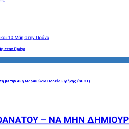
άη στην Πράγα
η με την 43η Μαραθώνια Πορεία Ειρήνης (SPOT)
Υ ΘΑΝΑΤΟΥ – ΝΑ ΜΗΝ ΔΗΜΙΟΥ