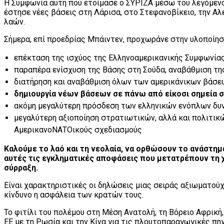
Η Συμφωνία αυτή που ετοίμασε ο ΣΥΡΙΖΑ μέσω του λεγόμενου
έστησε νέες βάσεις στη Λάρισα, στο Στεφανοβίκειο, την 
λαών.
Σήμερα, επί προεδρίας Μπάιντεν, προχωράνε στην υλοποίηση
επέκταση της ισχύος της Ελληνοαμερικανικής Συμφωνίας
παραπέρα ενίσχυση της Βάσης στη Σούδα, αναβάθμιση της
διατήρηση και αναβάθμιση όλων των αμερικάνικων βάσε
δημιουργία νέων βάσεων σε πάνω από είκοσι σημεία σ
ακόμη μεγαλύτερη πρόσδεση των ελληνικών ενόπλων δυν
μεγαλύτερη αξιοποίηση στρατιωτικών, αλλά και πολιτικώ
ΑμερικανοΝΑΤΟικούς σχεδιασμούς
Καλούμε το λαό και τη νεολαία, να ορθώσουν το ανάστημ
αυτές τις εγκληματικές αποφάσεις που μετατρέπουν τη 
σύρραξη.
Είναι χαρακτηριστικές οι δηλώσεις μιας σειράς αξιωματούχ
κίνδυνο η ασφάλεια των κρατών τους.
Το φιτίλι του πολέμου στη Μέση Ανατολή, τη Βόρειο Αφρική
ΕΕ με τη Ρωσία και την Κίνα για τις πλουτοπαραγωγικές πη