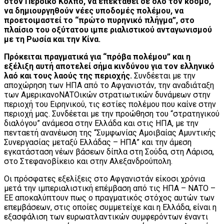
στον Περσικό Κόλπο, να επεκταθεί σε όλο τον κόσμο,
να δημιουργηθούν νέες υποδομές πολέμου, να
προετοιμαστεί το “πρώτο πυρηνικό πλήγμα”, στο
πλαίσιο του οξύτατου ιμπε ριαλιστικού ανταγωνισμού
με τη Ρωσία και την Κίνα.
Πρόκειται πραγματικά για “πρόβα πολέμου” και η
εξέλιξη αυτή αποτελεί σήμα κινδύνου για τον ελληνικό
λαό και τους λαούς της περιοχής.
Συνδέεται με την
αποχώρηση των ΗΠΑ από το Αφγανιστάν, την αναδιάταξη
των ΑμερικανοΝΑΤΟικών στρατιωτικών δυνάμεων στην
περιοχή του Ειρηνικού, τις εστίες πολέμου που καίνε στην
περιοχή μας. Συνδέεται με την προώθηση του “στρατηγικού
διαλόγου” ανάμεσα στην Ελλάδα και στις ΗΠΑ, με την
πενταετή ανανέωση της “Συμφωνίας Αμοιβαίας Αμυντικής
Συνεργασίας μεταξύ Ελλάδας – ΗΠΑ” και την άμεση
εγκατάσταση νέων βάσεων δίπλα στη Σούδα, στη Λάρισα,
στο Στεφανοβίκειο και στην Αλεξανδρούπολη.
Οι πρόσφατες εξελίξεις στο Αφγανιστάν είκοσι χρόνια
μετά την ιμπεριαλιστική επέμβαση από τις ΗΠΑ – ΝΑΤΟ –
ΕΕ αποκαλύπτουν πως ο πραγματικός στόχος αυτών των
επεμβάσεων, στις οποίες συμμετείχε και η Ελλάδα, είναι η
εξασφάλιση των ευρωατλαντικών συμφερόντων έναντι