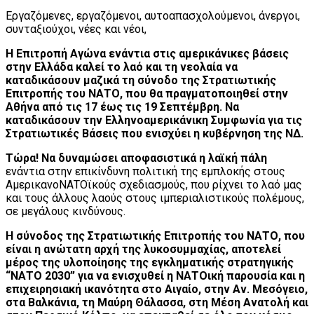
Εργαζόμενες, εργαζόμενοι, αυτοαπασχολούμενοι, άνεργοι,
συνταξιούχοι, νέες και νέοι,
Η Επιτροπή Αγώνα ενάντια στις αμερικάνικες βάσεις
στην Ελλάδα καλεί το λαό και τη νεολαία να
καταδικάσουν μαζικά τη σύνοδο της Στρατιωτικής
Επιτροπής του ΝΑΤΟ, που θα πραγματοποιηθεί στην
Αθήνα από τις 17 έως τις 19 Σεπτέμβρη. Να
καταδικάσουν την Ελληνοαμερικάνικη Συμφωνία για τις
Στρατιωτικές Βάσεις που ενισχύει η κυβέρνηση της ΝΔ.
Τώρα! Να δυναμώσει αποφασιστικά η λαϊκή πάλη
ενάντια στην επικίνδυνη πολιτική της εμπλοκής στους
ΑμερικανοΝΑΤΟϊκούς σχεδιασμούς, που ρίχνει το λαό μας
και τους άλλους λαούς στους ιμπεριαλιστικούς πολέμους,
σε μεγάλους κινδύνους.
Η σύνοδος της Στρατιωτικής Επιτροπής του ΝΑΤΟ, που
είναι η ανώτατη αρχή της λυκοσυμμαχίας, αποτελεί
μέρος της υλοποίησης της εγκληματικής στρατηγικής
“ΝΑΤΟ 2030” για να ενισχυθεί η ΝΑΤΟική παρουσία και η
επιχειρησιακή ικανότητα στο Αιγαίο, στην Αν. Μεσόγειο,
στα Βαλκάνια, τη Μαύρη Θάλασσα, στη Μέση Ανατολή και