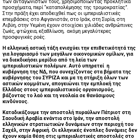
των ανταγωνιστών τους, χρησιμοποιώντας προκλητικά
προσχήματα, περί “καταπολέμησης της τρομοκρατίας”.
Στην πράξη έχει αποδειχθεί πως οι ιμπεριαλιστικές
επεμβάσεις στο Αφγανιστάν, στο Ιράκ, στη Συρία, στη
Λιβύη, στην Υεμένη έχουν στοιχίσει χιλιάδες ανθρώπινες
ζωές, φτώχεια, εξαθλίωση, ακόμη μεγαλύτερες
προσφυγικές ροές.
Η ελληνική αστική τάξη ενισχύει την επιθετικότητά της
για λογαριασμό των μεγάλων οικονομικών ομίλων, για
να διεκδικήσει μερίδιο από τη λεία των
ιμπεριαλιστικών πολέμων. Αυτό υπηρετεί η
κυβέρνηση της ΝΔ, που συνεχίζοντας στα βήματα της
κυβέρνησης του ΣΥΡΙΖΑ και με τη στήριξη όλων των
αστικών κομμάτων, απογειώνει την εμπλοκή της
Ελλάδας στους ιμπεριαλιστικούς οργανισμούς,
βάζοντας το λαό και τη νεολαία σε θανάσιμους
κινδύνους.
Καταδικάζουμε την αποστολή πυραύλων Πάτριοτ στη
Σαουδική Αραβία ενάντια στο Ιράν, την αποστολή
ελληνικών στρατιωτικών δυνάμεων στην περιοχή του
Σαχέλ, στην Αφρική. Οι ελληνικές ένοπλες δυνάμεις δεν
έχουν καμία θέση στις ιμπεριαλιστικές αποστολές στο