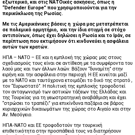
εξωτερικό, και στις ΝΑΤΟικές ασκήσεις, όπως η
“Defender Europe” που χρησιμοποιούνται για την
περικύκλωση της Ρωσίας.
Με τις Αμερικάνικες βάσεις η χώρα μας μετατρέπεται
σε πολεμικό ορμητήριο, και την ίδια στιγμή σε στόχο
αντιποίνων, όπως έχει δηλώσει η Ρωσία και το Ιράν, σε
περίπτωση που εκτιμήσουν ότι κινδυνεύει η ασφάλεια
αυτών των κρατών.
ΗΠΑ – ΝΑΤΟ – ΕΕ και η εμπλοκή της χώρας μας στους
σχεδιασμούς τους είναι σε αντίθεση με τα συμφέροντα του
λαού μας και των άλλων λαών. Βάζουν “δυναμίτη” στην
ειρήνη και την ασφάλεια στην περιοχή. Η ΕΕ κινείται μαζί
με το ΝΑΤΟ και ταυτόχρονα ετοιμάζει το δικό της στρατό ,
τον “Ευρωστατό”. Η πολιτική της εμπλοκής τροφοδοτεί
τον ανταγωνισμό των αστικών τάξεων της Ελλάδας και
της Τουρκίας για τη γεωστρατηγική αναβάθμιση και έχει
“στρώσει το τραπέζι” για επικίνδυνα παζάρια σε βάρος
κυριαρχικών δικαιωμάτων της χώρας στο Αιγαίο και στην
Αν. Μεσόγειο.
ΗΠΑ-ΝΑΤΟ και ΕΕ τροφοδοτούν την τουρκική
επιθετικότητα στην προσπάθειά τους να διατηρήσουν