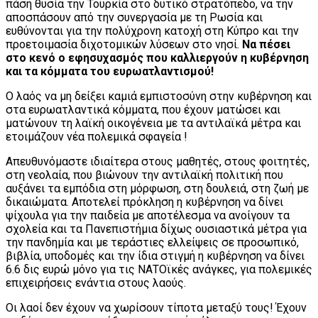
πάση θυσία την Τουρκία στο δυτικό στρατόπεδο, να την
αποσπάσουν από την συνεργασία με τη Ρωσία και
ευθύνονται για την πολύχρονη κατοχή στη Κύπρο και την
προετοιμασία διχοτομικών λύσεων στο νησί.
Να πέσει
στο κενό ο εφησυχασμός που καλλιεργούν η κυβέρνηση
και τα κόμματα του ευρωατλαντισμού!
Ο λαός να μη δείξει καμιά εμπιστοσύνη στην κυβέρνηση και
στα ευρωατλαντικά κόμματα, που έχουν ματώσει και
ματώνουν τη λαϊκή οικογένεια με τα αντιλαϊκά μέτρα και
ετοιμάζουν νέα πολεμικά σφαγεία !
Απευθυνόμαστε ιδιαίτερα στους μαθητές, στους φοιτητές,
στη νεολαία, που βιώνουν την αντιλαϊκή πολιτική που
αυξάνει τα εμπόδια στη μόρφωση, στη δουλειά, στη ζωή με
δικαιώματα. Αποτελεί πρόκληση η κυβέρνηση να δίνει
ψίχουλα για την παιδεία με αποτέλεσμα να ανοίγουν τα
σχολεία και τα Πανεπιστήμια δίχως ουσιαστικά μέτρα για
την πανδημία και με τεράστιες ελλείψεις σε προσωπικό,
βιβλία, υποδομές και την ίδια στιγμή η κυβέρνηση να δίνει
6.6 δις ευρώ μόνο για τις ΝΑΤΟϊκές ανάγκες, για πολεμικές
επιχειρήσεις ενάντια στους λαούς.
Οι λαοί δεν έχουν να χωρίσουν τίποτα μεταξύ τους! Έχουν