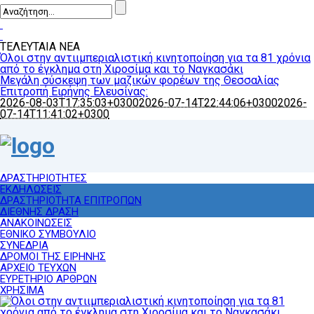
ΤΕΛΕΥΤΑΙΑ ΝΕΑ
Όλοι στην αντιιμπεριαλιστική κινητοποίηση για τα 81 χρόνια
από το έγκλημα στη Χιροσίμα και το Ναγκασάκι
Μεγάλη σύσκεψη των μαζικών φορέων της Θεσσαλίας
Επιτροπή Ειρήνης Ελευσίνας:
2026-08-03T17:35:03+0300
2026-07-14T22:44:06+0300
2026-
07-14T11:41:02+0300
ΔΡΑΣΤΗΡΙΟΤΗΤΕΣ
ΕΚΔΗΛΩΣΕΙΣ
ΔΡΑΣΤΗΡΙΟΤΗΤΑ ΕΠΙΤΡΟΠΩΝ
ΔΙΕΘΝΗΣ ΔΡΑΣΗ
ΑΝΑΚΟΙΝΩΣΕΙΣ
ΕΘΝΙΚΟ ΣΥΜΒΟΥΛΙΟ
ΣΥΝΕΔΡΙΑ
ΔΡΟΜΟΙ ΤΗΣ ΕΙΡΗΝΗΣ
ΑΡΧΕΙΟ ΤΕΥΧΩΝ
ΕΥΡΕΤΗΡΙΟ ΑΡΘΡΩΝ
ΧΡΗΣΙΜΑ