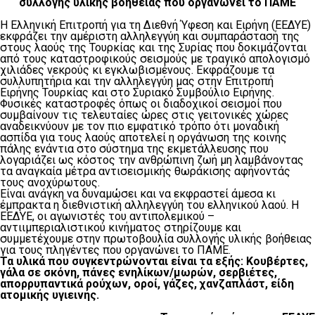
συλλογής υλικής βοήθειας
που οργανώνει το ΠΑΜΕ
Η Ελληνική Επιτροπή για τη Διεθνή Ύφεση και Ειρήνη (ΕΕΔΥΕ)
εκφράζει την αμέριστη αλληλεγγύη και συμπαράστασή της
στους λαούς της Τουρκίας και της Συρίας που δοκιμάζονται
από τους καταστροφικούς σεισμούς με τραγικό απολογισμό
χιλιάδες νεκρούς κι εγκλωβισμένους. Εκφράζουμε τα
συλλυπητήρια και την αλληλεγγύη μας στην Επιτροπή
Ειρήνης Τουρκίας και στο Συριακό Συμβούλιο Ειρήνης.
Φυσικές καταστροφές όπως οι διαδοχικοί σεισμοί που
συμβαίνουν τις τελευταίες ώρες στις γειτονικές χώρες
αναδεικνύουν με τον πιο εμφατικό τρόπο ότι μοναδική
ασπίδα για τους λαούς αποτελεί η οργάνωση της κοινής
πάλης ενάντια στο σύστημα της εκμετάλλευσης που
λογαριάζει ως κόστος την ανθρώπινη ζωή μη λαμβάνοντας
τα αναγκαία μέτρα αντισεισμικής θωράκισης αφήνοντάς
τους ανοχύρωτους.
Είναι ανάγκη να δυναμώσει και να εκφραστεί άμεσα κι
έμπρακτα η διεθνιστική αλληλεγγύη του ελληνικού λαού. Η
ΕΕΔΥΕ, οι αγωνιστές του αντιπολεμικού –
αντιιμπεριαλιστικού κινήματος στηρίζουμε και
συμμετέχουμε στην πρωτοβουλία συλλογής υλικής βοήθειας
για τους πληγέντες που οργανώνει το ΠΑΜΕ.
Τα υλικά που συγκεντρώνονται είναι τα εξής: Κουβέρτες,
γάλα σε σκόνη, πάνες ενηλίκων/μωρών, σερβιέτες,
απορρυπαντικά ρούχων, οροί, γάζες, χανζαπλάστ, είδη
ατομικής υγιεινής.