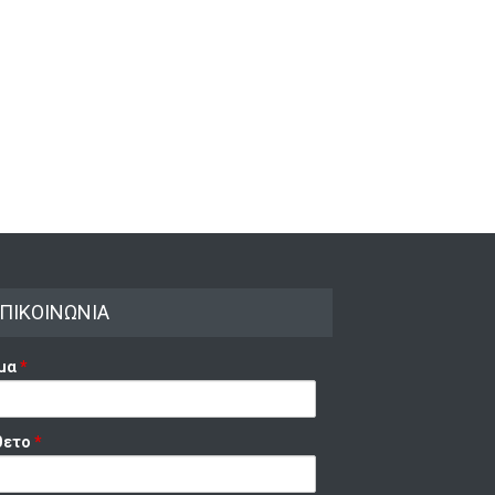
ταγμα και σε όλη την
άδα
Λίστα υπογραφών ενάντια
στην ΕλληνοΑμερικανική
ΜΑΡΤΥΡΙΕΣ
,
ΣΤΗΡΙΟΤΗΤΑ ΕΠΙΤΡΟΠΩΝ
,
“Συμφωνία Αμοιβαίας
ΗΛΩΣΕΙΣ
8/2025
Αμυντικής Συνεργασίας”
ΔΙΑΦΟΡΑ
16/09/2019
ΠΙΚΟΙΝΩΝΙΑ
μα
*
θετο
*