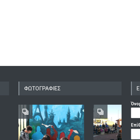
Σύν
Ελλ
ΔΙΑ
ΔΡΑ
ΕΚΔ
15/0
ΦΩΤΟΓΡΑΦΙΕΣ
Ε
Όνο
Επί