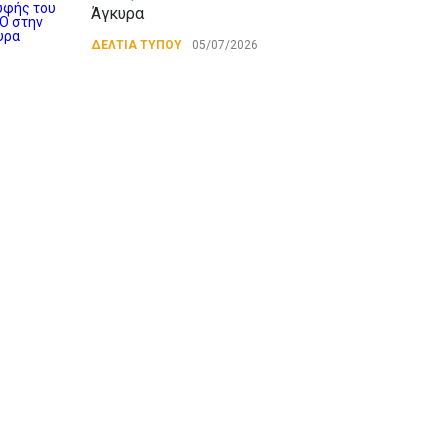
Άγκυρα
ΔΕΛΤΙΑ ΤΥΠΟΥ
05/07/2026
ΔΕΛΤΙΟ ΤΥΠΟΥ για την
κλήρωση του λαχνού της
ΕΕΔΥΕ
ΔΕΛΤΙΑ ΤΥΠΟΥ
24/06/2026
Κρήτη: Θέλουμε τη Σούδα
λιμάνι των λαών και όχι
ορμητήριο των
ιμπεριαλιστών! NATO killers
go home
ΔΙΕΘΝΗΣ ΔΡΑΣΗ
07/06/2026
Διάσκεψη των κινημάτων
Ανατ. Μεσογείου και Μέσης
Ανατολής του ΠΣΕ στα
Χανιά: Ο ιμπεριαλισμός δεν