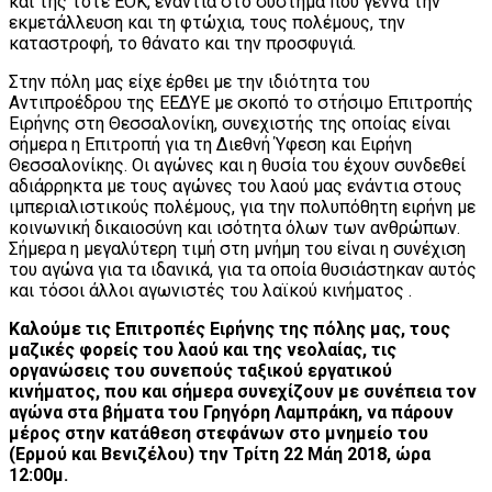
και της τότε ΕΟΚ, ενάντια στο σύστημα που γεννά την
εκμετάλλευση και τη φτώχια, τους πολέμους, την
καταστροφή, το θάνατο και την προσφυγιά.
Στην πόλη μας είχε έρθει με την ιδιότητα του
Αντιπροέδρου της ΕΕΔΥΕ με σκοπό το στήσιμο Επιτροπής
Ειρήνης στη Θεσσαλονίκη, συνεχιστής της οποίας είναι
σήμερα η Επιτροπή για τη Διεθνή Ύφεση και Ειρήνη
Θεσσαλονίκης. Οι αγώνες και η θυσία του έχουν συνδεθεί
αδιάρρηκτα με τους αγώνες του λαού μας ενάντια στους
ιμπεριαλιστικούς πολέμους, για την πολυπόθητη ειρήνη με
κοινωνική δικαιοσύνη και ισότητα όλων των ανθρώπων.
Σήμερα η μεγαλύτερη τιμή στη μνήμη του είναι η συνέχιση
του αγώνα για τα ιδανικά, για τα οποία θυσιάστηκαν αυτός
και τόσοι άλλοι αγωνιστές του λαϊκού κινήματος .
Καλούμε τις Επιτροπές Ειρήνης της πόλης μας, τους
μαζικές φορείς του λαού και της νεολαίας, τις
οργανώσεις του συνεπούς ταξικού εργατικού
κινήματος, που και σήμερα συνεχίζουν με συνέπεια τον
αγώνα στα βήματα του Γρηγόρη Λαμπράκη, να πάρουν
μέρος στην κατάθεση στεφάνων στο μνημείο του
(Ερμού και Βενιζέλου) την Τρίτη 22 Μάη 2018, ώρα
12:00μ.