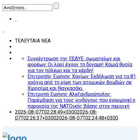
ΤΕΛΕΥΤΑΙΑ ΝΕΑ
Συγκέντρωση της ΕΕΔΥΕ, σωματείων και
φορέων: Οι λαοί έχουν τη δύναμη! Καμιά θυσία
για τον πόλεμο και τα κέρδη!
Επιτροπής Ειρήνης Χανίων: Εκδήλωση για τα 81
χρόνια από τη ρίψη των ατομικών βομβών σε
Χιροσίμα και Ναγκασάκι
Επιτροπή Ειρήνης Αλεξανδρούπολης:
Παρέμβαση για τους κινδύνους που εγκυμονεί η
παρουσία της ΝΑΤΟικής βάσης στην περιοχή
2026-08-07T02:28:49+0300
2026-08-
07T02:26:37+0300
2026-08-07T02:24:48+0300