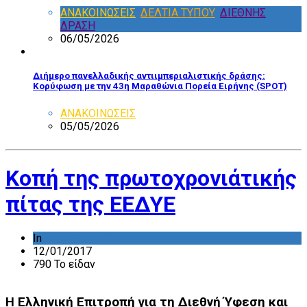
ΑΝΑΚΟΙΝΩΣΕΙΣ
,
ΔΕΛΤΙΑ ΤΥΠΟΥ
,
ΔΙΕΘΝΗΣ
ΔΡΑΣΗ
06/05/2026
Διήμερο πανελλαδικής αντιιμπεριαλιστικής δράσης:
Κορύφωση με την 43η Μαραθώνια Πορεία Ειρήνης (SPOT)
ΑΝΑΚΟΙΝΩΣΕΙΣ
05/05/2026
Κοπή της πρωτοχρονιάτικής
πίτας της ΕΕΔΥΕ
In
ΔΕΛΤΙΑ ΤΥΠΟΥ
12/01/2017
790 Το είδαν
Η Ελ­λη­νι­κή Επι­τρο­πή για τη Διε­θνή Ύφεση και