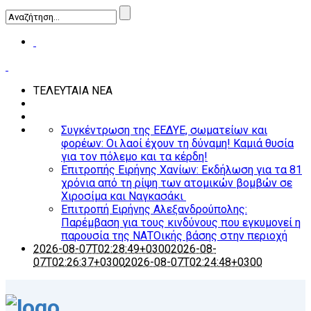
ΤΕΛΕΥΤΑΙΑ ΝΕΑ
Συγκέντρωση της ΕΕΔΥΕ, σωματείων και
φορέων: Οι λαοί έχουν τη δύναμη! Καμιά θυσία
για τον πόλεμο και τα κέρδη!
Επιτροπής Ειρήνης Χανίων: Εκδήλωση για τα 81
χρόνια από τη ρίψη των ατομικών βομβών σε
Χιροσίμα και Ναγκασάκι
Επιτροπή Ειρήνης Αλεξανδρούπολης:
Παρέμβαση για τους κινδύνους που εγκυμονεί η
παρουσία της ΝΑΤΟικής βάσης στην περιοχή
2026-08-07T02:28:49+0300
2026-08-
07T02:26:37+0300
2026-08-07T02:24:48+0300