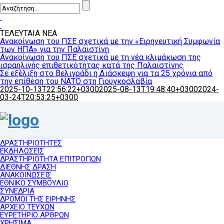
ΤΕΛΕΥΤΑΙΑ ΝΕΑ
Ανακοίνωση του ΠΣΕ σχετικά με την «Ειρηνευτική Συμφωνία
των ΗΠΑ» για την Παλαιστίνη
Ανακοίνωση του ΠΣΕ σχετικά με τη νέα κλιμάκωση της
ισραηλινής επιθετικότητας κατά της Παλαιστίνης
Σε εξέλιξη στο Βελιγράδι η Διάσκεψη για τα 25 χρόνια από
την επίθεση του ΝΑΤΟ στη Γιουγκοσλαβία
2025-10-13T22:56:22+0300
2025-08-13T19:48:40+0300
2024-
03-24T20:53:25+0300
ΔΡΑΣΤΗΡΙΟΤΗΤΕΣ
ΕΚΔΗΛΩΣΕΙΣ
ΔΡΑΣΤΗΡΙΟΤΗΤΑ ΕΠΙΤΡΟΠΩΝ
ΔΙΕΘΝΗΣ ΔΡΑΣΗ
ΑΝΑΚΟΙΝΩΣΕΙΣ
ΕΘΝΙΚΟ ΣΥΜΒΟΥΛΙΟ
ΣΥΝΕΔΡΙΑ
ΔΡΟΜΟΙ ΤΗΣ ΕΙΡΗΝΗΣ
ΑΡΧΕΙΟ ΤΕΥΧΩΝ
ΕΥΡΕΤΗΡΙΟ ΑΡΘΡΩΝ
ΧΡΗΣΙΜΑ