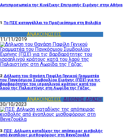
Αντιπροσωπεία της Κινέζικης Επιτροπής Ειρήνης στην Αθήνα
1.
Το ΠΣΕ καταγγέλλει το Πραξικόπημα στη Βολιβία
WPC - ΠΣΕ
,
ΑΝΑΚΟΙΝΩΣΕΙΣ
11/11/2019
2.
Δήλωση του Θανάση Παφίλη Γενικού Γραμματέα
του Παγκόσμιου Συμβουλίου Ειρήνης (ΠΣΕ) για τις
βαρβαρότητες του ισραηλινού κράτους κατά του
λαού της Παλαιστίνης στη Λωρίδα της Γάζας.
WPC - ΠΣΕ
,
ΑΝΑΚΟΙΝΩΣΕΙΣ
,
ΔΙΕΘΝΗΣ ΔΡΑΣΗ
30/10/2023
3.
ΠΣΕ: Δήλωση καταδίκης της απόπειρας εισβολής
από ένοπλους μισθοφόρους στη Βενεζουέλα