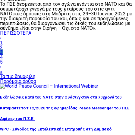
Το ΠΣΕ δεσμεύεται από τον αγώνα ενάντια στο ΝΑΤΟ και θα
συμμετάσχει ενεργά με τους εταίρους του στις αντι-
ΝΑΤΟϊκές δράσεις στη Μαδρίτη στις 29–30 Ιουνίου 2022 με
την διακριτή παρουσία του και, όπως και σε προηγούμενες
περιπτώσεις, θα διοργανώσει τις δικές του εκδηλώσεις με
σύνθημα «Ναι στην Ειρήνη – Όχι στο ΝΑΤΟ».
ΠΕΡΙΣΣΟΤΕΡΑ
‹
1
2
3
4
5
›
»
Τα πιο δημοφιλή
Παρόμοια άρθρα
Εκδηλώσεις κατά του ΝΑΤΟ στην Ουάσινγκτον στα 70χρονά του
Κατεβάστε το τ.12/2020 της εφημερίδας Peace Messenger του ΠΣΕ
Αφίσες του Π.Σ.Ε.
WPC - Σύνοδος της Εκτελεστικής Επιτροπής στη Δαμασκό