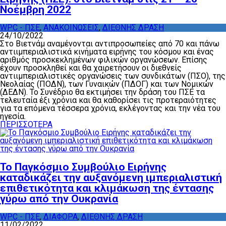
Νοέμβρη 2022
WPC - ΠΣΕ
,
ΑΝΑΚΟΙΝΩΣΕΙΣ
,
ΔΙΕΘΝΗΣ ΔΡΑΣΗ
24/10/2022
Στο Βιετνάμ αναμένονται αντιπροσωπείες από 70 και πάνω
αντιιμπεριαλιστικά κινήματα ειρήνης του κόσμου και ένας
αριθμός προσκεκλημένων φιλικών οργανώσεων. Επίσης
έχουν προσκληθεί και θα χαιρετήσουν οι διεθνείς
αντιιμπεριαλιστικές οργανώσεις των συνδικάτων (ΠΣΟ), της
Νεολαίας (ΠΟΔΝ), των Γυναικών (ΠΔΟΓ) και των Νομικών
(ΔΕΔΝ). Το Συνέδριο θα εκτιμήσει την δράση του ΠΣΕ τα
τελευταία έξι χρόνια και θα καθορίσει τις προτεραιότητες
για τα επόμενα τέσσερα χρόνια, εκλέγοντας και την νέα του
ηγεσία.
ΠΕΡΙΣΣΟΤΕΡΑ
Το Παγκόσμιο Συμβούλιο Ειρήνης
καταδικάζει την αυξανόμενη ιμπεριαλιστική
επιθετικότητα και κλιμάκωση της έντασης
γύρω από την Ουκρανία
WPC - ΠΣΕ
,
ΔΙΑΦΟΡΑ
,
ΔΙΕΘΝΗΣ ΔΡΑΣΗ
11/02/2022