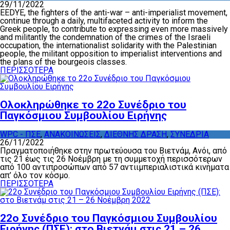
29/11/2022
EEDYE, the fighters of the anti-war – anti-imperialist movement,
continue through a daily, multifaceted activity to inform the
Greek people, to contribute to expressing even more massively
and militantly the condemnation of the crimes of the Israeli
occupation, the internationalist solidarity with the Palestinian
people, the militant opposition to imperialist interventions and
the plans of the bourgeois classes.
ΠΕΡΙΣΣΟΤΕΡΑ
Ολοκληρώθηκε το 22ο Συνέδριο του
Παγκόσμιου Συμβουλίου Ειρήνης
WPC - ΠΣΕ
,
ΑΝΑΚΟΙΝΩΣΕΙΣ
,
ΔΙΕΘΝΗΣ ΔΡΑΣΗ
,
ΣΥΝΕΔΡΙΑ
26/11/2022
Πραγματοποιήθηκε στην πρωτεύουσα του Βιετνάμ, Ανόι, από
τις 21 έως τις 26 Νοέμβρη με τη συμμετοχή περισσότερων
από 100 αντιπροσώπων από 57 αντιιμπεριαλιστικά κινήματα
απ’ όλο τον κόσμο.
ΠΕΡΙΣΣΟΤΕΡΑ
22ο Συνέδριο του Παγκόσμιου Συμβουλίου
Ειρήνης (ΠΣΕ): στο Βιετνάμ στις 21 – 26