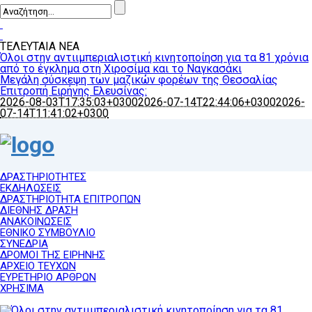
ΤΕΛΕΥΤΑΙΑ ΝΕΑ
Όλοι στην αντιιμπεριαλιστική κινητοποίηση για τα 81 χρόνια
από το έγκλημα στη Χιροσίμα και το Ναγκασάκι
Μεγάλη σύσκεψη των μαζικών φορέων της Θεσσαλίας
Επιτροπή Ειρήνης Ελευσίνας:
2026-08-03T17:35:03+0300
2026-07-14T22:44:06+0300
2026-
07-14T11:41:02+0300
ΔΡΑΣΤΗΡΙΟΤΗΤΕΣ
ΕΚΔΗΛΩΣΕΙΣ
ΔΡΑΣΤΗΡΙΟΤΗΤΑ ΕΠΙΤΡΟΠΩΝ
ΔΙΕΘΝΗΣ ΔΡΑΣΗ
ΑΝΑΚΟΙΝΩΣΕΙΣ
ΕΘΝΙΚΟ ΣΥΜΒΟΥΛΙΟ
ΣΥΝΕΔΡΙΑ
ΔΡΟΜΟΙ ΤΗΣ ΕΙΡΗΝΗΣ
ΑΡΧΕΙΟ ΤΕΥΧΩΝ
ΕΥΡΕΤΗΡΙΟ ΑΡΘΡΩΝ
ΧΡΗΣΙΜΑ