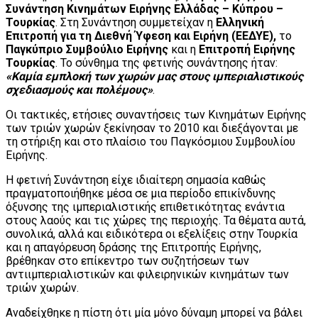
Συνάντηση Κινημάτων Ειρήνης Ελλάδας – Κύπρου –
Τουρκίας
. Στη Συνάντηση συμμετείχαν η
Ελληνική
Επιτροπή για τη Διεθνή Ύφεση και Ειρήνη (ΕΕΔΥΕ),
το
Παγκύπριο Συμβούλιο Ειρήνης
και η
Επιτροπή Ειρήνης
Τουρκίας
. Το σύνθημα της φετινής συνάντησης ήταν:
«Καμία εμπλοκή των χωρών μας στους ιμπεριαλιστικούς
σχεδιασμούς και πολέμους»
.
Οι τακτικές, ετήσιες συναντήσεις των Κινημάτων Ειρήνης
των τριών χωρών ξεκίνησαν το 2010 και διεξάγονται με
τη στήριξη και στο πλαίσιο του Παγκόσμιου Συμβουλίου
Ειρήνης.
Η φετινή Συνάντηση είχε ιδιαίτερη σημασία καθώς
πραγματοποιήθηκε μέσα σε μια περίοδο επικίνδυνης
όξυνσης της ιμπεριαλιστικής επιθετικότητας ενάντια
στους λαούς και τις χώρες της περιοχής. Τα θέματα αυτά,
συνολικά, αλλά και ειδικότερα οι εξελίξεις στην Τουρκία
και η απαγόρευση δράσης της Επιτροπής Ειρήνης,
βρέθηκαν στο επίκεντρο των συζητήσεων των
αντιιμπεριαλιστικών και φιλειρηνικών κινημάτων των
τριών χωρών.
Αναδείχθηκε η πίστη ότι μία μόνο δύναμη μπορεί να βάλει