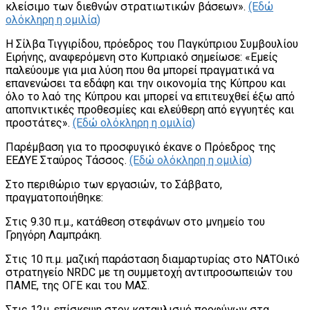
κλείσιμο των διεθνών στρατιωτικών βάσεων».
(Εδώ
ολόκληρη η ομιλία)
Η Σίλβα Τιγγιρίδου, πρόεδρος του Παγκύπριου Συμβουλίου
Ειρήνης, αναφερόμενη στο Κυπριακό σημείωσε: «Εμείς
παλεύουμε για μια λύση που θα μπορεί πραγματικά να
επανενώσει τα εδάφη και την οικονομία της Κύπρου και
όλο το λαό της Κύπρου και μπορεί να επιτευχθεί έξω από
αποπνικτικές προθεσμίες και ελεύθερη από εγγυητές και
προστάτες».
(Εδώ ολόκληρη η ομιλία)
Παρέμβαση για το προσφυγικό έκανε ο Πρόεδρος της
ΕΕΔΥΕ Σταύρος Τάσσος.
(Εδώ ολόκληρη η ομιλία)
Στο περιθώριο των εργασιών, το Σάββατο,
πραγματοποιήθηκε:
Στις 9.30 π.μ., κατάθεση στεφάνων στο μνημείο του
Γρηγόρη Λαμπράκη.
Στις 10 π.μ. μαζική παράσταση διαμαρτυρίας στο ΝΑΤΟικό
στρατηγείο NRDC με τη συμμετοχή αντιπροσωπειών του
ΠΑΜΕ, της ΟΓΕ και του ΜΑΣ.
Στις 12μ. επίσκεψη στον καταυλισμό προφύγων στα