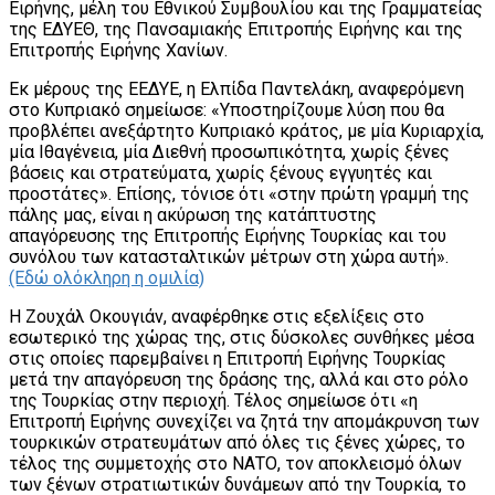
Ειρήνης, μέλη του Εθνικού Συμβουλίου και της Γραμματείας
της ΕΔΥΕΘ, της Πανσαμιακής Επιτροπής Ειρήνης και της
Επιτροπής Ειρήνης Χανίων.
Εκ μέρους της ΕΕΔΥΕ, η Ελπίδα Παντελάκη, αναφερόμενη
στο Κυπριακό σημείωσε: «Υποστηρίζουμε λύση που θα
προβλέπει ανεξάρτητο Κυπριακό κράτος, με μία Κυριαρχία,
μία Ιθαγένεια, μία Διεθνή προσωπικότητα, χωρίς ξένες
βάσεις και στρατεύματα, χωρίς ξένους εγγυητές και
προστάτες». Επίσης, τόνισε ότι «στην πρώτη γραμμή της
πάλης μας, είναι η ακύρωση της κατάπτυστης
απαγόρευσης της Επιτροπής Ειρήνης Τουρκίας και του
συνόλου των κατασταλτικών μέτρων στη χώρα αυτή».
(Εδώ ολόκληρη η ομιλία)
Η Ζουχάλ Οκουγιάν, αναφέρθηκε στις εξελίξεις στο
εσωτερικό της χώρας της, στις δύσκολες συνθήκες μέσα
στις οποίες παρεμβαίνει η Επιτροπή Ειρήνης Τουρκίας
μετά την απαγόρευση της δράσης της, αλλά και στο ρόλο
της Τουρκίας στην περιοχή. Τέλος σημείωσε ότι «η
Επιτροπή Ειρήνης συνεχίζει να ζητά την απομάκρυνση των
τουρκικών στρατευμάτων από όλες τις ξένες χώρες, το
τέλος της συμμετοχής στο ΝΑΤΟ, τον αποκλεισμό όλων
των ξένων στρατιωτικών δυνάμεων από την Τουρκία, το