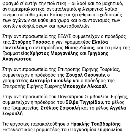
φραγμό σ’ αυτήν την πολιτική – οι λαοί και το μαχητικό,
αντιιμπεριαλιστικό, αντιπολεμικό, φιλειρηνικό λαϊκό
κίνημα σε κάθε χώρα. Επίσης συζητήθηκε ο σχεδιασμός
των αγώνων σε κάθε μια χώρα και ο συντονισμός των
κοινών εκδηλώσεων και πρωτοβουλιών.
Στην αντιπροσωπεία της ΕΕΔΥΕ συμμετείχαν ο πρόεδρός
της,
Σταύρος Τάσσος
, η γεν. γραμματέας
Ελπίδα
Παντελάκη
, ο αντιπρόεδρος
Νίκος Ζώκας
, και τα μέλη της
Γραμματείας
Χρήστος Μαργανέλης
και
Γρηγόρης
Αναγνώστου
.
Στην αντιπροσωπεία της Επιτροπής Ειρήνης Τουρκίας,
συμμετείχαν η πρόεδρός της
Ζουχάλ Οκουγιάν
, ο
γραμματέας
Αϊντεμίρ Γκιουλέρ
και ο πρόεδρος της
Επιτροπής Ειρήνης Σμύρνης
Μπουρχάν Αλκασάλ
.
Στην αντιπροσωπεία του Παγκύπριου Συμβουλίου Ειρήνης,
συμμετείχαν η πρόεδρός του
Σίλβα Τιγγιρίδου
, το μέλος
της Γραμματείας,
Στέλιος Σοφοκλή
και το μέλος
Αγγέλα
Σοφοκλή
.
Τις εργασίες παρακολούθησε ο
Ηρακλής Τσαβδαρίδης
,
Εκτελεστικός Γραμματέας του Παγκοσμίου Συμβουλίου