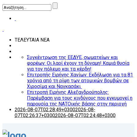
ΤΕΛΕΥΤΑΙΑ ΝΕΑ
Συγκέντρωση της ΕΕΔΥΕ, σωματείων και
φορέων: Οι λαοί έχουν τη δύναμη! Καμιά θυσία
για τον πόλεμο και τα κέρδη!
Επιτροπής Ειρήνης Χανίων: Εκδήλωση για τα 81
χρόνια από τη ρίψη των ατομικών βομβών σε
Χιροσίμα και Ναγκασάκι
Επιτροπή Ειρήνης Αλεξανδρούπολης:
Παρέμβαση για τους κινδύνους που εγκυμονεί η
παρουσία της ΝΑΤΟικής βάσης στην περιοχή
2026-08-07T02:28:49+0300
2026-08-
07T02:26:37+0300
2026-08-07T02:24:48+0300