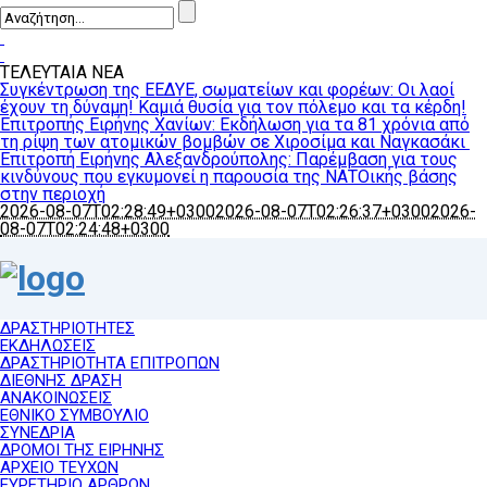
ΤΕΛΕΥΤΑΙΑ ΝΕΑ
Συγκέντρωση της ΕΕΔΥΕ, σωματείων και φορέων: Οι λαοί
έχουν τη δύναμη! Καμιά θυσία για τον πόλεμο και τα κέρδη!
Επιτροπής Ειρήνης Χανίων: Εκδήλωση για τα 81 χρόνια από
τη ρίψη των ατομικών βομβών σε Χιροσίμα και Ναγκασάκι
Επιτροπή Ειρήνης Αλεξανδρούπολης: Παρέμβαση για τους
κινδύνους που εγκυμονεί η παρουσία της ΝΑΤΟικής βάσης
στην περιοχή
2026-08-07T02:28:49+0300
2026-08-07T02:26:37+0300
2026-
08-07T02:24:48+0300
ΔΡΑΣΤΗΡΙΟΤΗΤΕΣ
ΕΚΔΗΛΩΣΕΙΣ
ΔΡΑΣΤΗΡΙΟΤΗΤΑ ΕΠΙΤΡΟΠΩΝ
ΔΙΕΘΝΗΣ ΔΡΑΣΗ
ΑΝΑΚΟΙΝΩΣΕΙΣ
ΕΘΝΙΚΟ ΣΥΜΒΟΥΛΙΟ
ΣΥΝΕΔΡΙΑ
ΔΡΟΜΟΙ ΤΗΣ ΕΙΡΗΝΗΣ
ΑΡΧΕΙΟ ΤΕΥΧΩΝ
ΕΥΡΕΤΗΡΙΟ ΑΡΘΡΩΝ