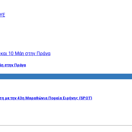
άη στην Πράγα
η με την 43η Μαραθώνια Πορεία Ειρήνης (SPOT)