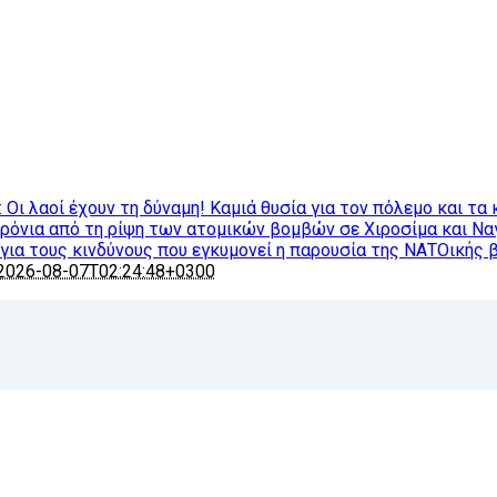
ι λαοί έχουν τη δύναμη! Καμιά θυσία για τον πόλεμο και τα 
χρόνια από τη ρίψη των ατομικών βομβών σε Χιροσίμα και Ν
ια τους κινδύνους που εγκυμονεί η παρουσία της ΝΑΤΟικής 
2026-08-07T02:24:48+0300