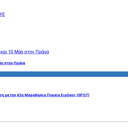
άη στην Πράγα
η με την 43η Μαραθώνια Πορεία Ειρήνης (SPOT)