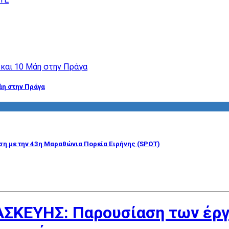
άη στην Πράγα
η με την 43η Μαραθώνια Πορεία Ειρήνης (SPOT)
ΣΚΕΥΗΣ: Παρουσίαση των έργ