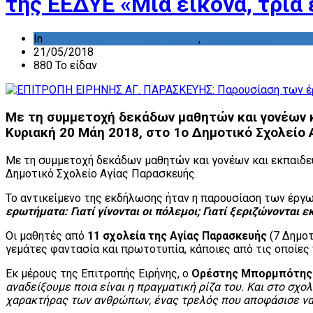
της ΕΕΔΥΕ «Μια εικόνα, τρία
In
ΔΡΑΣΤΗΡΙΟΤΗΤΑ ΕΠΙΤΡΟΠΩΝ
,
ΕΚΔΗΛΩΣΕΙΣ
21/05/2018
880 Το είδαν
Με τη συμμετοχή δεκάδων μαθητών και γονέων 
Κυριακή 20 Μάη 2018, στο 1ο Δημοτικό Σχολείο 
Με τη συμμετοχή δεκάδων μαθητών και γονέων και εκπαιδ
Δημοτικό Σχολείο Αγίας Παρασκευής.
Το αντικείμενο της εκδήλωσης ήταν η παρουσίαση των έργω
ερωτήματα: Γιατί γίνονται οι πόλεμοι; Γιατί ξεριζώνονται ε
Οι μαθητές από
11 σχολεία της Αγία
ς
Παρασκευής
(7 Δημοτ
γεμάτες φαντασία και πρωτοτυπία, κάποιες από τις οποίες 
Εκ μέρους της Επιτροπής Ειρήνης, ο
Ορέστης Μπορμπότης
αναδείξουμε ποια είναι η πραγματική ρίζα του. Και στο σχο
χαρακτήρας των ανθρώπων, ένας τρελός που αποφάσισε να ρ