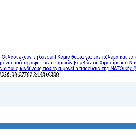
ι λαοί έχουν τη δύναμη! Καμιά θυσία για τον πόλεμο και τα 
χρόνια από τη ρίψη των ατομικών βομβών σε Χιροσίμα και Ν
ια τους κινδύνους που εγκυμονεί η παρουσία της ΝΑΤΟικής 
2026-08-07T02:24:48+0300