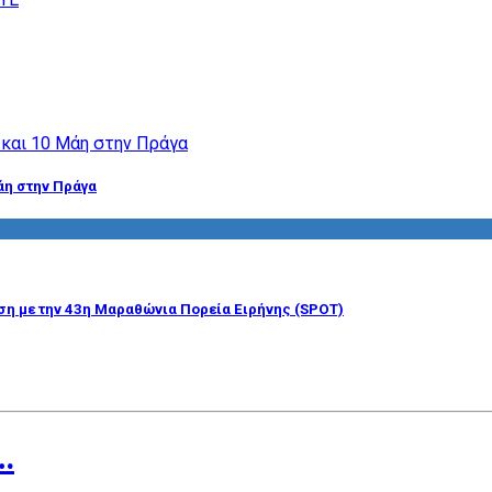
άη στην Πράγα
η με την 43η Μαραθώνια Πορεία Ειρήνης (SPOT)
…