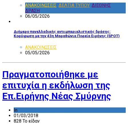
ΑΝΑΚΟΙΝΩΣΕΙΣ
,
ΔΕΛΤΙΑ ΤΥΠΟΥ
,
ΔΙΕΘΝΗΣ
ΔΡΑΣΗ
06/05/2026
Διήμερο πανελλαδικής αντιιμπεριαλιστικής δράσης:
Κορύφωση με την 43η Μαραθώνια Πορεία Ειρήνης (SPOT)
ΑΝΑΚΟΙΝΩΣΕΙΣ
05/05/2026
Πραγματοποιήθηκε με
επιτυχία η εκδήλωση της
Επ.Ειρήνης Νέας Σμύρνης
In
ΔΡΑΣΤΗΡΙΟΤΗΤΑ ΕΠΙΤΡΟΠΩΝ
01/03/2018
828 Το είδαν