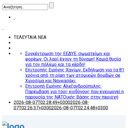
ΤΕΛΕΥΤΑΙΑ ΝΕΑ
Συγκέντρωση της ΕΕΔΥΕ, σωματείων και
φορέων: Οι λαοί έχουν τη δύναμη! Καμιά θυσία
για τον πόλεμο και τα κέρδη!
Επιτροπής Ειρήνης Χανίων: Εκδήλωση για τα 81
χρόνια από τη ρίψη των ατομικών βομβών σε
Χιροσίμα και Ναγκασάκι
Επιτροπή Ειρήνης Αλεξανδρούπολης:
Παρέμβαση για τους κινδύνους που εγκυμονεί η
παρουσία της ΝΑΤΟικής βάσης στην περιοχή
2026-08-07T02:28:49+0300
2026-08-
07T02:26:37+0300
2026-08-07T02:24:48+0300