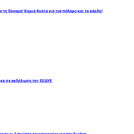
τη δύναμη! Καμιά θυσία για τον πόλεμο και τα κέρδη!
ηκε σε εκδήλωση της ΕΕΔΥΕ
ηκαν οι 2 πρώτες τοιχογραφίες για την Ειρήνη