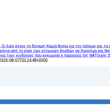
ι λαοί έχουν τη δύναμη! Καμιά θυσία για τον πόλεμο και τα 
χρόνια από τη ρίψη των ατομικών βομβών σε Χιροσίμα και Ν
ια τους κινδύνους που εγκυμονεί η παρουσία της ΝΑΤΟικής 
2026-08-07T02:24:48+0300