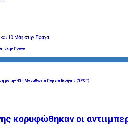
άη στην Πράγα
η με την 43η Μαραθώνια Πορεία Ειρήνης (SPOT)
ήνης κορυφώθηκαν οι αντιιμπε