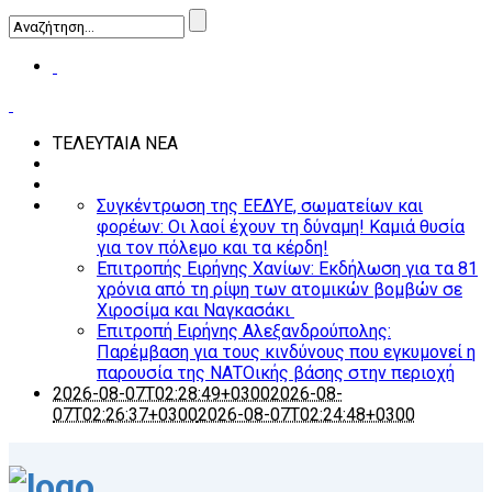
ΤΕΛΕΥΤΑΙΑ ΝΕΑ
Συγκέντρωση της ΕΕΔΥΕ, σωματείων και
φορέων: Οι λαοί έχουν τη δύναμη! Καμιά θυσία
για τον πόλεμο και τα κέρδη!
Επιτροπής Ειρήνης Χανίων: Εκδήλωση για τα 81
χρόνια από τη ρίψη των ατομικών βομβών σε
Χιροσίμα και Ναγκασάκι
Επιτροπή Ειρήνης Αλεξανδρούπολης:
Παρέμβαση για τους κινδύνους που εγκυμονεί η
παρουσία της ΝΑΤΟικής βάσης στην περιοχή
2026-08-07T02:28:49+0300
2026-08-
07T02:26:37+0300
2026-08-07T02:24:48+0300