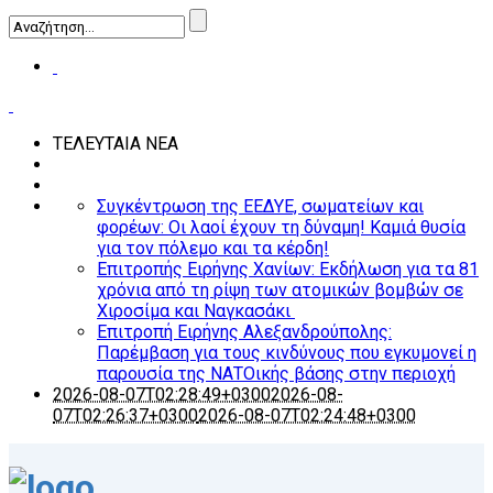
ΤΕΛΕΥΤΑΙΑ ΝΕΑ
Συγκέντρωση της ΕΕΔΥΕ, σωματείων και
φορέων: Οι λαοί έχουν τη δύναμη! Καμιά θυσία
για τον πόλεμο και τα κέρδη!
Επιτροπής Ειρήνης Χανίων: Εκδήλωση για τα 81
χρόνια από τη ρίψη των ατομικών βομβών σε
Χιροσίμα και Ναγκασάκι
Επιτροπή Ειρήνης Αλεξανδρούπολης:
Παρέμβαση για τους κινδύνους που εγκυμονεί η
παρουσία της ΝΑΤΟικής βάσης στην περιοχή
2026-08-07T02:28:49+0300
2026-08-
07T02:26:37+0300
2026-08-07T02:24:48+0300