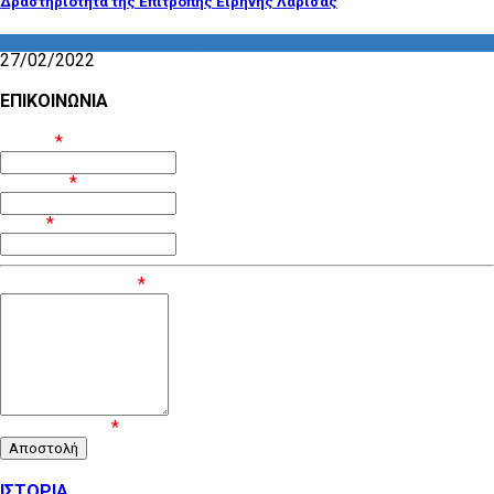
Δραστηριοτητα της Επιτροπής Ειρήνης Λάρισας
ΔΡΑΣΤΗΡΙΟΤΗΤΑ ΕΠΙΤΡΟΠΩΝ
27/02/2022
ΕΠΙΚΟΙΝΩΝΙΑ
Όνομα
*
Επίθετο
*
Email
*
Μήνυμα / Σχόλιο
*
Επιβεβαίωση
*
ΙΣΤΟΡΙΑ