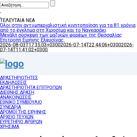
ΤΕΛΕΥΤΑΙΑ ΝΕΑ
Όλοι στην αντιιμπεριαλιστική κινητοποίηση για τα 81 χρόνια
από το έγκλημα στη Χιροσίμα και το Ναγκασάκι
Μεγάλη σύσκεψη των μαζικών φορέων της Θεσσαλίας
Επιτροπή Ειρήνης Ελευσίνας:
2026-08-03T17:35:03+0300
2026-07-14T22:44:06+0300
2026-
07-14T11:41:02+0300
ΔΡΑΣΤΗΡΙΟΤΗΤΕΣ
ΕΚΔΗΛΩΣΕΙΣ
ΔΡΑΣΤΗΡΙΟΤΗΤΑ ΕΠΙΤΡΟΠΩΝ
ΔΙΕΘΝΗΣ ΔΡΑΣΗ
ΑΝΑΚΟΙΝΩΣΕΙΣ
ΕΘΝΙΚΟ ΣΥΜΒΟΥΛΙΟ
ΣΥΝΕΔΡΙΑ
ΔΡΟΜΟΙ ΤΗΣ ΕΙΡΗΝΗΣ
ΑΡΧΕΙΟ ΤΕΥΧΩΝ
ΕΥΡΕΤΗΡΙΟ ΑΡΘΡΩΝ
ΧΡΗΣΙΜΑ