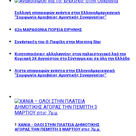
Συλλογή υπογραφών ενάντια στην ΕλληνοΑμερικανική
“Συμφωνία Αμοιβαίας Αμυντικής Συνεργασίας”
42η ΜΑΡΑΘΩΝΙΑ ΠΟΡΕΙΑ ΕΙΡΗΝΗΣ
Συνέντευξη του Θ.Παφίλη στην Morning Star
Κινητοποιήσεις αλληλεγγύης στον παλαιστινιακό λαό την
Κυριακή 24 Αυγούστου στο Σύνταγμα και σε όλη την Ελλάδα
Λίστα υπογραφών ενάντια στην ΕλληνοΑμερικανική
“Συμφωνία Αμοιβαίας Αμυντικής Συνεργασίας”
1.
ΧΑΝΙΑ - ΟΛΟΙ ΣΤΗΝ ΠΛΑΤΕΙΑ ΔΗΜΟΤΙΚΗΣ
ΑΓΟΡΑΣ ΤΗΝ ΠΕΜΠΤΗ 3 ΜΑΡΤΙΟΥ στις 7μ.μ.