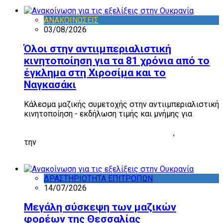
ΑΝΑΚΟΙΝΩΣΕΙΣ
03/08/2026
Όλοι στην αντιιμπεριαλιστική
κινητοποίηση για τα 81 χρόνια από το
έγκλημα στη Χιροσίμα και το
Ναγκασάκι
Κάλεσμα μαζικής συμετοχής στην αντιιμπεριαλιστική
κινητοποίηση - εκδήλωση τιμής και μνήμης για
τα 81
χρόνια από το έγκλημα της ρίψης των ατομικών
βομβών στη Χιροσίμα και το Ναγκασάκι
,
την
Πέμπτη 6 Αυγούστου, στις 8 μ.μ., στην
Ακρόπολη
ΔΡΑΣΤΗΡΙΟΤΗΤΑ ΕΠΙΤΡΟΠΩΝ
14/07/2026
Μεγάλη σύσκεψη των μαζικών
φορέων της Θεσσαλίας