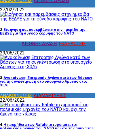
ΑΝΑΚΟΙΝΩΣΕΙΣ
,
ΔΙΕΘΝΗΣ ΔΡΑΣΗ
,
ΔΡΑΣΤΗΡΙΟΤΗΤΑ ΕΠΙΤΡΟΠΩΝ
27/02/2022
2.
Εισήγηση και παρεμβάσεις στην ημερίδα της
ΕΕΔΥΕ για τη σύνοδο κορυφής του ΝΑΤΟ
ΔΙΑΦΟΡΑ
,
ΔΙΕΘΝΗΣ ΔΡΑΣΗ
,
ΕΚΔΗΛΩΣΕΙΣ
,
ΧΡΗΣΙΜΑ ΥΛΙΚΑ
29/06/2022
3.
Ανακοίνωση Επιτροπής Αγώνα κατά των Βάσεων
για τη συγκέντρωση στο υπουργείο Άμυνας στις
30/6
ΑΝΑΚΟΙΝΩΣΕΙΣ
,
ΔΙΑΜΑΡΤΥΡΙΕΣ
22/06/2022
4.
Η προμήθεια των Rafale ισχυροποιεί τις
πολεμικές μηχανές του ΝΑΤΟ και όχι την άμυνα της