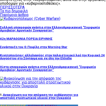
υποδομών για «κυβερνοεπιθέσεις».
ΠΕΡΙΣΣΟΤΕΡΑ
Τα πιο δημοφιλή
Παρόμοια άρθρα
Συλλογή υπογραφών ενάντια στην ΕλληνοΑμερικανική “Συμφωνία
Αμοιβαίας Αμυντικής Συνεργασίας”
42η ΜΑΡΑΘΩΝΙΑ ΠΟΡΕΙΑ ΕΙΡΗΝΗΣ
Συνέντευξη του Θ.Παφίλη στην Morning Star
Κινητοποιήσεις αλληλεγγύης στον παλαιστινιακό λαό την Κυριακή 24
Αυγούστου στο Σύνταγμα και σε όλη την Ελλάδα
Λίστα υπογραφών ενάντια στην ΕλληνοΑμερικανική “Συμφωνία
Αμοιβαίας Αμυντικής Συνεργασίας”
1.
Ανακοίνωση για την απόφαση της κυβέρνησης για
αποστολή στρατιωτικού υλικού στην Ουκρανία