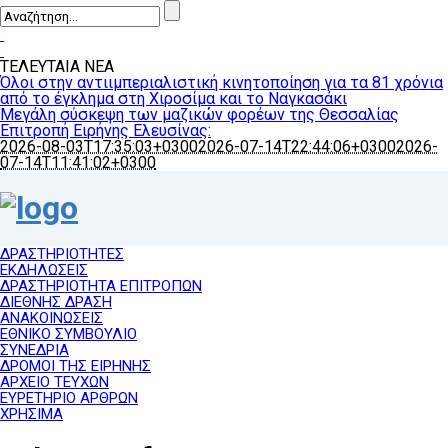
ΤΕΛΕΥΤΑΙΑ ΝΕΑ
Όλοι στην αντιιμπεριαλιστική κινητοποίηση για τα 81 χρόνια
από το έγκλημα στη Χιροσίμα και το Ναγκασάκι
Μεγάλη σύσκεψη των μαζικών φορέων της Θεσσαλίας
Επιτροπή Ειρήνης Ελευσίνας:
2026-08-03T17:35:03+0300
2026-07-14T22:44:06+0300
2026-
07-14T11:41:02+0300
ΔΡΑΣΤΗΡΙΟΤΗΤΕΣ
ΕΚΔΗΛΩΣΕΙΣ
ΔΡΑΣΤΗΡΙΟΤΗΤΑ ΕΠΙΤΡΟΠΩΝ
ΔΙΕΘΝΗΣ ΔΡΑΣΗ
ΑΝΑΚΟΙΝΩΣΕΙΣ
ΕΘΝΙΚΟ ΣΥΜΒΟΥΛΙΟ
ΣΥΝΕΔΡΙΑ
ΔΡΟΜΟΙ ΤΗΣ ΕΙΡΗΝΗΣ
ΑΡΧΕΙΟ ΤΕΥΧΩΝ
ΕΥΡΕΤΗΡΙΟ ΑΡΘΡΩΝ
ΧΡΗΣΙΜΑ