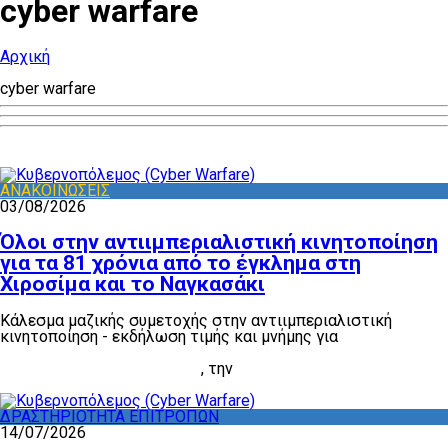
cyber warfare
Αρχική
cyber warfare
ΑΝΑΚΟΙΝΩΣΕΙΣ
03/08/2026
Όλοι στην αντιιμπεριαλιστική κινητοποίηση
για τα 81 χρόνια από το έγκλημα στη
Χιροσίμα και το Ναγκασάκι
Κάλεσμα μαζικής συμετοχής στην αντιιμπεριαλιστική
κινητοποίηση - εκδήλωση τιμής και μνήμης για
τα 81 χρόνια
από το έγκλημα της ρίψης των ατομικών βομβών στη
Χιροσίμα και το Ναγκασάκι
, την
Πέμπτη 6 Αυγούστου, στις
8 μ.μ., στην Ακρόπολη
ΔΡΑΣΤΗΡΙΟΤΗΤΑ ΕΠΙΤΡΟΠΩΝ
14/07/2026