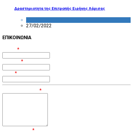
Δραστηριοτητα της Επιτροπής Ειρήνης Λάρισας
ΔΡΑΣΤΗΡΙΟΤΗΤΑ ΕΠΙΤΡΟΠΩΝ
27/02/2022
ΕΠΙΚΟΙΝΩΝΙΑ
Όνομα
*
Επίθετο
*
Email
*
Μήνυμα / Σχόλιο
*
Επιβεβαίωση
*