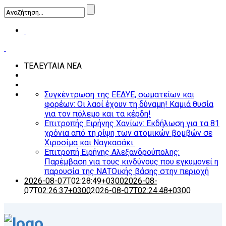
ΤΕΛΕΥΤΑΙΑ ΝΕΑ
Συγκέντρωση της ΕΕΔΥΕ, σωματείων και
φορέων: Οι λαοί έχουν τη δύναμη! Καμιά θυσία
για τον πόλεμο και τα κέρδη!
Επιτροπής Ειρήνης Χανίων: Εκδήλωση για τα 81
χρόνια από τη ρίψη των ατομικών βομβών σε
Χιροσίμα και Ναγκασάκι
Επιτροπή Ειρήνης Αλεξανδρούπολης:
Παρέμβαση για τους κινδύνους που εγκυμονεί η
παρουσία της ΝΑΤΟικής βάσης στην περιοχή
2026-08-07T02:28:49+0300
2026-08-
07T02:26:37+0300
2026-08-07T02:24:48+0300